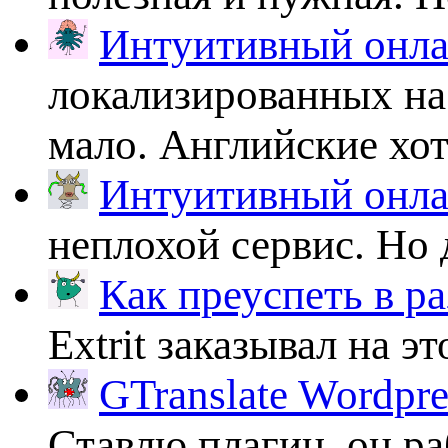
Интуитивный онлай
локализированных на
мало. Английские хоть
Интуитивный онлай
неплохой сервис. Но 
Как преуспеть в ра
Extrit заказывал на эт
GTranslate Wordpr
Ставлю плагин, он ра