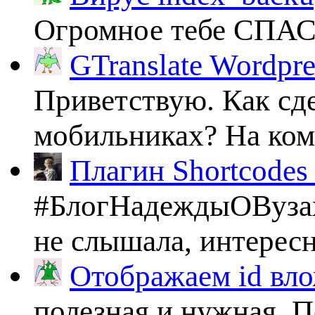
Огромное тебе СПА
GTranslate Wordpr
Приветствую. Как сде
мобильниках? На комп
Плагин Shortcodes U
#БлогНадеждыОВузах
не слышала, интересно
Отображаем id вло
полезная и нужная. По