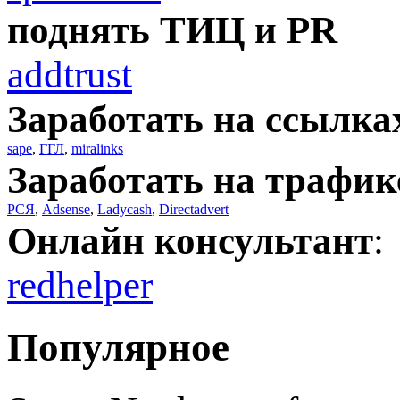
поднять ТИЦ и PR
addtrust
Заработать на ссылка
sape
,
ГГЛ
,
miralinks
Заработать на трафик
РСЯ
,
Adsense
,
Ladycash
,
Directadvert
Онлайн консультант
:
redhelper
Популярное