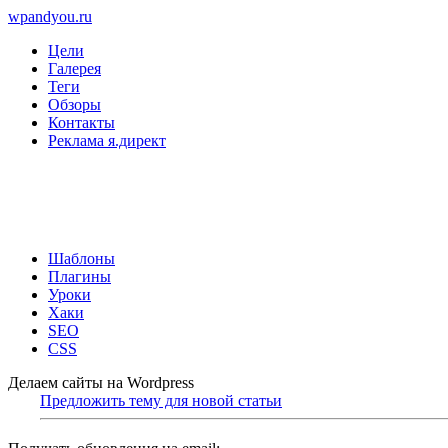
wpandyou.ru
Цели
Галерея
Теги
Обзоры
Контакты
Реклама я.директ
Шаблоны
Плагины
Уроки
Хаки
SEO
CSS
Делаем сайты на Wordpress
Предложить тему для новой статьи