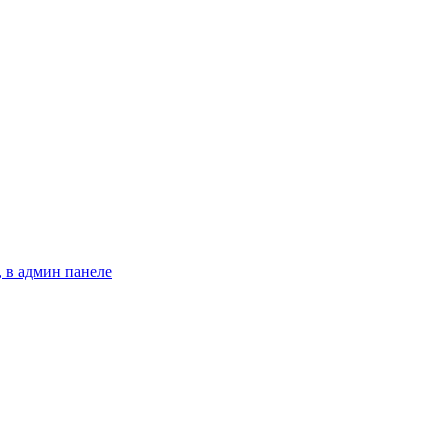
 в админ панеле