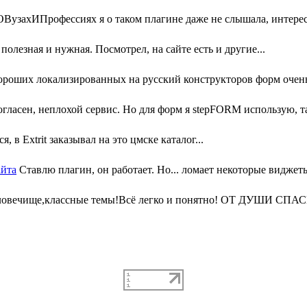
узахИПрофессиях я о таком плагине даже не слышала, интересн
олезная и нужная. Посмотрел, на сайте есть и другие...
ороших локализированных на русский конструкторов форм очень 
гласен, неплохой сервис. Но для форм я stepFORM использую, та
, в Extrit заказывал на это цмске каталог...
айта
Ставлю плагин, он работает. Но... ломает некоторые виджеты
ловечище,классные темы!Всё легко и понятно! ОТ ДУШИ СПАС