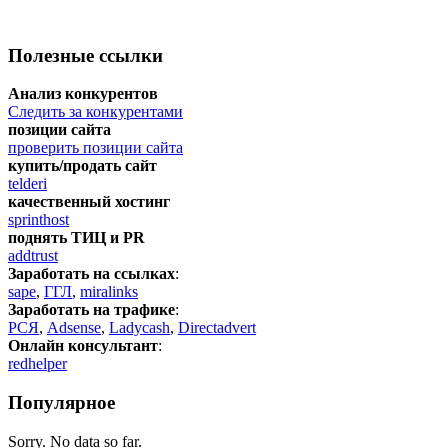
Полезные ссылки
Анализ конкурентов
Следить за конкурентами
позиции сайта
проверить позиции сайта
купить/продать сайт
telderi
качественный хостинг
sprinthost
поднять ТИЦ и PR
addtrust
Заработать на ссылках
:
sape
,
ГГЛ
,
miralinks
Заработать на трафике
:
РСЯ
,
Adsense
,
Ladycash
,
Directadvert
Онлайн консультант
:
redhelper
Популярное
Sorry. No data so far.