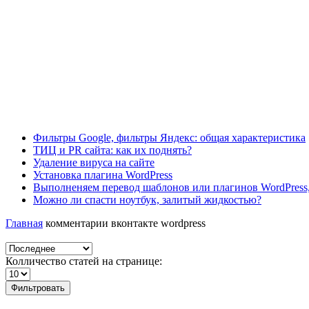
Фильтры Google, фильтры Яндекс: общая характеристика
ТИЦ и PR сайта: как их поднять?
Удаление вируса на сайте
Установка плагина WordPress
Выполненяем перевод шаблонов или плагинов WordPress,
Можно ли спасти ноутбук, залитый жидкостью?
Главная
комментарии вконтакте wordpress
Колличество статей на странице:
Фильтровать