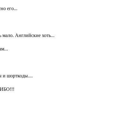
о его...
мало. Английские хоть...
м...
 и шорткоды....
ИБО!!!