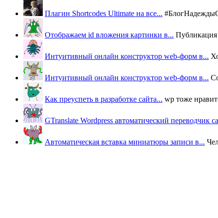
Плагин Shortcodes Ultimate на все...
#БлогНадеждыОВ
Отображаем id вложения картинки в...
Публикация п
Интуитивный онлайн конструктор web-форм в...
Х
Интуитивный онлайн конструктор web-форм в...
Со
Как преуспеть в разработке сайта...
wp тоже нравится
GTranslate Wordpress автоматический переводчик с
Автоматическая вставка миниатюры записи в...
Че