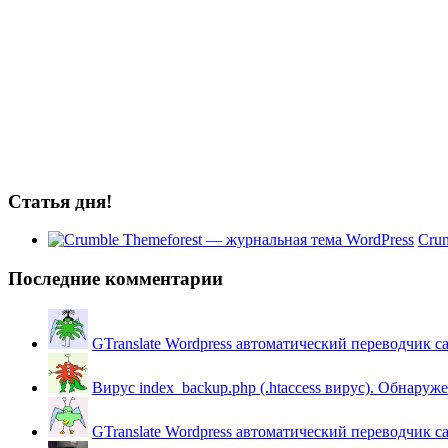
Статья дня!
Crum
Последние комментарии
GTranslate Wordpress автоматический переводчик с
Вирус index_backup.php (.htaccess вируc). Обнаружен
GTranslate Wordpress автоматический переводчик с