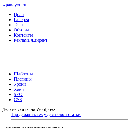
wpandyou.ru
Цели
Галерея
Теги
Обзоры
Контакты
Реклама я.директ
Шаблоны
Плагины
Уроки
Хаки
SEO
CSS
Делаем сайты на Wordpress
Предложить тему для новой статьи