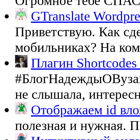
Огромное тебе СПА
GTranslate Wordpr
Приветствую. Как сде
мобильниках? На комп
Плагин Shortcodes U
#БлогНадеждыОВузах
не слышала, интересно
Отображаем id вло
полезная и нужная. По