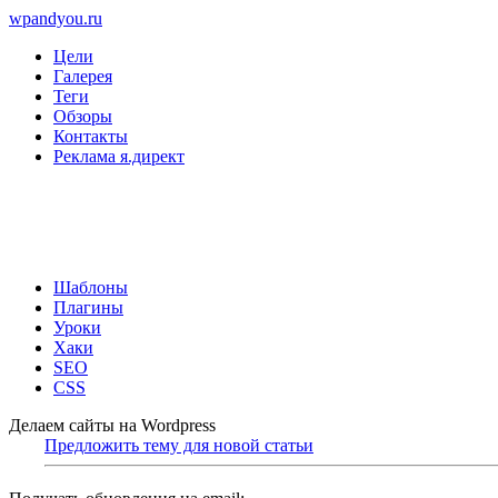
wpandyou.ru
Цели
Галерея
Теги
Обзоры
Контакты
Реклама я.директ
Шаблоны
Плагины
Уроки
Хаки
SEO
CSS
Делаем сайты на Wordpress
Предложить тему для новой статьи