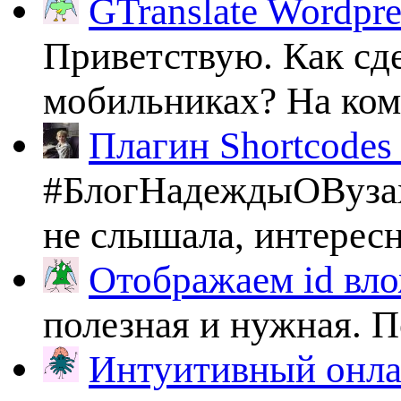
GTranslate Wordpr
Приветствую. Как сде
мобильниках? На комп
Плагин Shortcodes U
#БлогНадеждыОВузах
не слышала, интересно
Отображаем id вло
полезная и нужная. По
Интуитивный онлай