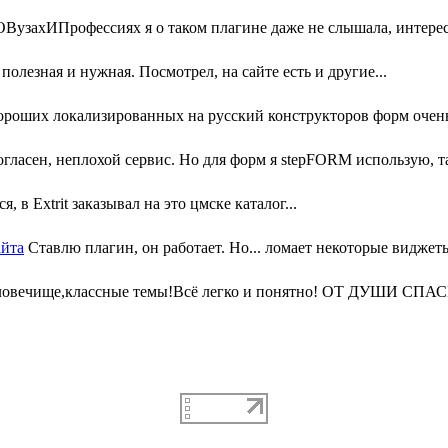
узахИПрофессиях я о таком плагине даже не слышала, интересн
олезная и нужная. Посмотрел, на сайте есть и другие...
ороших локализированных на русский конструкторов форм очень 
гласен, неплохой сервис. Но для форм я stepFORM использую, та
, в Extrit заказывал на это цмске каталог...
айта
Ставлю плагин, он работает. Но... ломает некоторые виджеты
ловечище,классные темы!Всё легко и понятно! ОТ ДУШИ СПАС