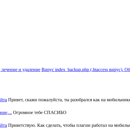
Вирус index_backup.php (.htaccess вируc). О
айта
Привет, скажи пожалуйста, ты разобрался как на мобильнике 
ие,...
Огромное тебе СПАСИБО
айта
Приветствую. Как сделать, чтобы плагин работал на мобильн