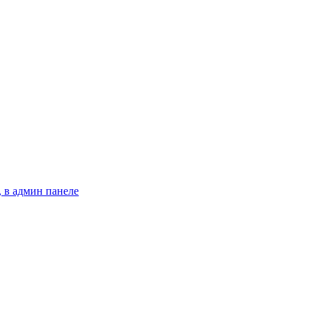
 в админ панеле