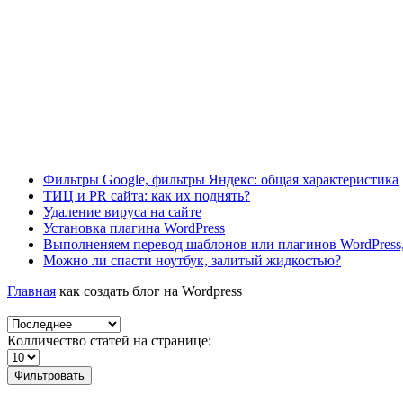
Фильтры Google, фильтры Яндекс: общая характеристика
ТИЦ и PR сайта: как их поднять?
Удаление вируса на сайте
Установка плагина WordPress
Выполненяем перевод шаблонов или плагинов WordPress,
Можно ли спасти ноутбук, залитый жидкостью?
Главная
как создать блог на Wordpress
Колличество статей на странице:
Фильтровать