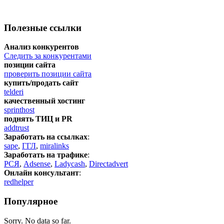
Полезные ссылки
Анализ конкурентов
Следить за конкурентами
позиции сайта
проверить позиции сайта
купить/продать сайт
telderi
качественный хостинг
sprinthost
поднять ТИЦ и PR
addtrust
Заработать на ссылках
:
sape
,
ГГЛ
,
miralinks
Заработать на трафике
:
РСЯ
,
Adsense
,
Ladycash
,
Directadvert
Онлайн консультант
:
redhelper
Популярное
Sorry. No data so far.