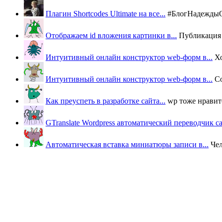
Плагин Shortcodes Ultimate на все...
#БлогНадеждыОВ
Отображаем id вложения картинки в...
Публикация п
Интуитивный онлайн конструктор web-форм в...
Х
Интуитивный онлайн конструктор web-форм в...
Со
Как преуспеть в разработке сайта...
wp тоже нравится
GTranslate Wordpress автоматический переводчик с
Автоматическая вставка миниатюры записи в...
Че