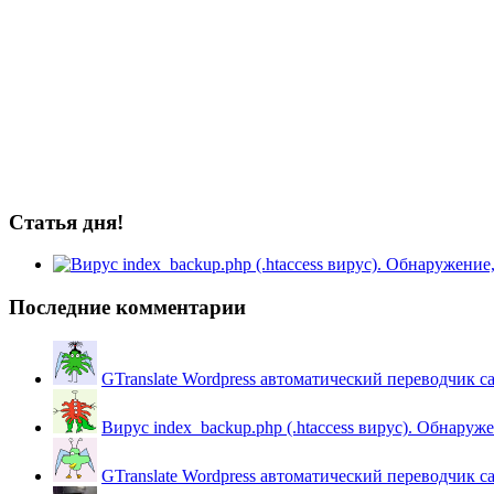
Статья дня!
Последние комментарии
GTranslate Wordpress автоматический переводчик с
Вирус index_backup.php (.htaccess вируc). Обнаружен
GTranslate Wordpress автоматический переводчик с