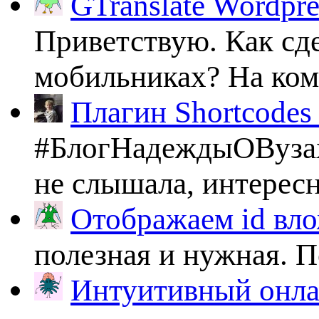
GTranslate Wordpr
Приветствую. Как сде
мобильниках? На комп
Плагин Shortcodes U
#БлогНадеждыОВузах
не слышала, интересно
Отображаем id вло
полезная и нужная. По
Интуитивный онлай