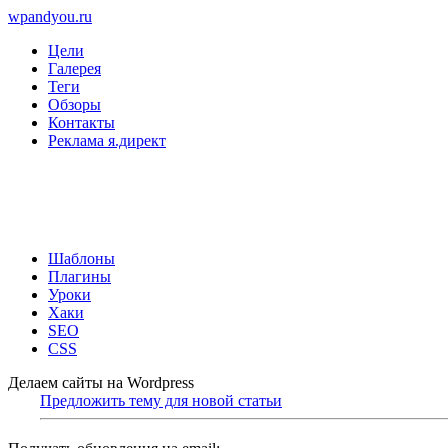
wpandyou.ru
Цели
Галерея
Теги
Обзоры
Контакты
Реклама я.директ
Шаблоны
Плагины
Уроки
Хаки
SEO
CSS
Делаем сайты на Wordpress
Предложить тему для новой статьи