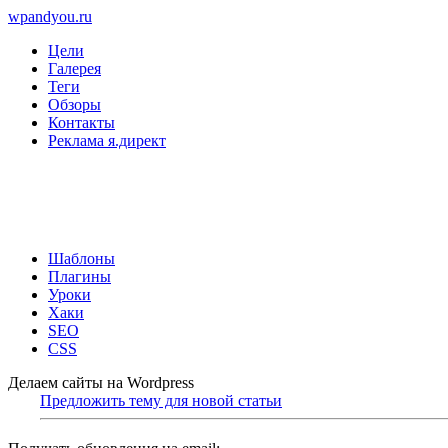
wpandyou.ru
Цели
Галерея
Теги
Обзоры
Контакты
Реклама я.директ
Шаблоны
Плагины
Уроки
Хаки
SEO
CSS
Делаем сайты на Wordpress
Предложить тему для новой статьи