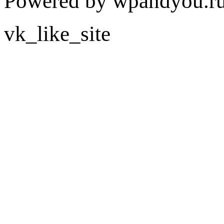
Powered by wpandyou.ru
vk_like_site