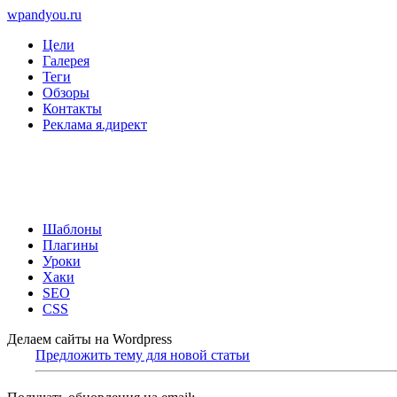
wpandyou.ru
Цели
Галерея
Теги
Обзоры
Контакты
Реклама я.директ
Шаблоны
Плагины
Уроки
Хаки
SEO
CSS
Делаем сайты на Wordpress
Предложить тему для новой статьи