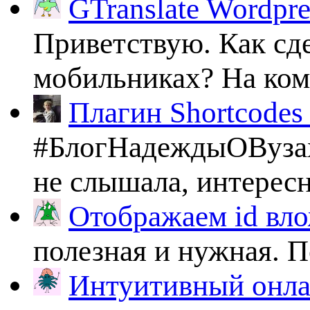
GTranslate Wordpr
Приветствую. Как сде
мобильниках? На комп
Плагин Shortcodes U
#БлогНадеждыОВузах
не слышала, интересно
Отображаем id вло
полезная и нужная. По
Интуитивный онлай