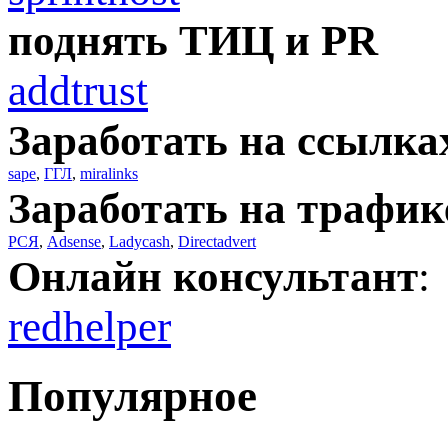
поднять ТИЦ и PR
addtrust
Заработать на ссылка
sape
,
ГГЛ
,
miralinks
Заработать на трафик
РСЯ
,
Adsense
,
Ladycash
,
Directadvert
Онлайн консультант
:
redhelper
Популярное