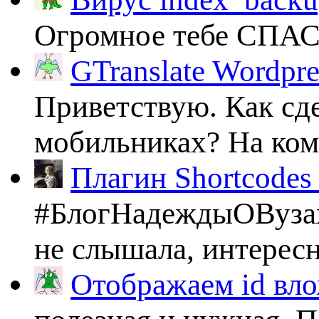
Огромное тебе СПА
GTranslate Wordpr
Приветствую. Как сде
мобильниках? На комп
Плагин Shortcodes U
#БлогНадеждыОВузах
не слышала, интересно
Отображаем id вло