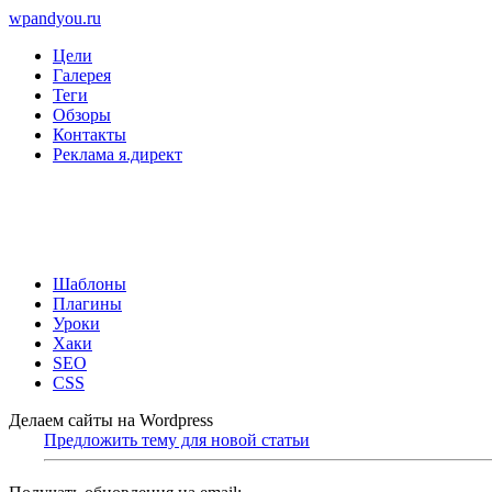
wpandyou.ru
Цели
Галерея
Теги
Обзоры
Контакты
Реклама я.директ
Шаблоны
Плагины
Уроки
Хаки
SEO
CSS
Делаем сайты на Wordpress
Предложить тему для новой статьи