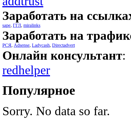
addtrust
Заработать на ссылка
sape
,
ГГЛ
,
miralinks
Заработать на трафик
РСЯ
,
Adsense
,
Ladycash
,
Directadvert
Онлайн консультант
:
redhelper
Популярное
Sorry. No data so far.