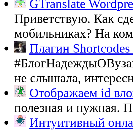
GTranslate Wordpr
Приветствую. Как сде
мобильниках? На комп
Плагин Shortcodes U
#БлогНадеждыОВузах
не слышала, интересно
Отображаем id вло
полезная и нужная. По
Интуитивный онлай