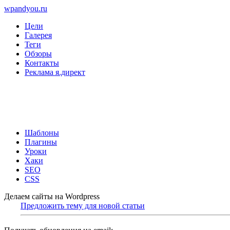
wpandyou.ru
Цели
Галерея
Теги
Обзоры
Контакты
Реклама я.директ
Шаблоны
Плагины
Уроки
Хаки
SEO
CSS
Делаем сайты на Wordpress
Предложить тему для новой статьи