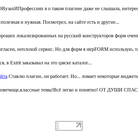
узахИПрофессиях я о таком плагине даже не слышала, интересн
олезная и нужная. Посмотрел, на сайте есть и другие...
ороших локализированных на русский конструкторов форм очень 
гласен, неплохой сервис. Но для форм я stepFORM использую, та
, в Extrit заказывал на это цмске каталог...
айта
Ставлю плагин, он работает. Но... ломает некоторые виджеты
ловечище,классные темы!Всё легко и понятно! ОТ ДУШИ СПАС