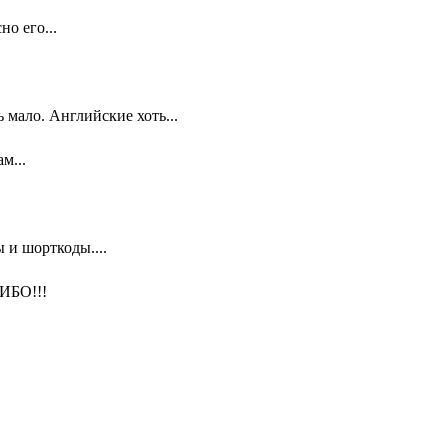
о его...
мало. Английские хоть...
м...
 и шорткоды....
ИБО!!!