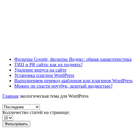
Фильтры Google, фильтры Яндекс: общая характеристика
ТИЦ и PR сайта: как их поднять?
Удаление вируса на сайте
Установка плагина WordPress
Выполненяем перевод шаблонов или плагинов WordPress,
Можно ли спасти ноутбук, залитый жидкостью?
Главная
экологическая тема для WordPress
Колличество статей на странице:
Фильтровать