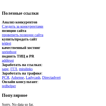
Полезные ссылки
Анализ конкурентов
Следить за конкурентами
позиции сайта
проверить позиции сайта
купить/продать сайт
telderi
качественный хостинг
sprinthost
поднять ТИЦ и PR
addtrust
Заработать на ссылках
:
sape
,
ГГЛ
,
miralinks
Заработать на трафике
:
РСЯ
,
Adsense
,
Ladycash
,
Directadvert
Онлайн консультант
:
redhelper
Популярное
Sorry. No data so far.