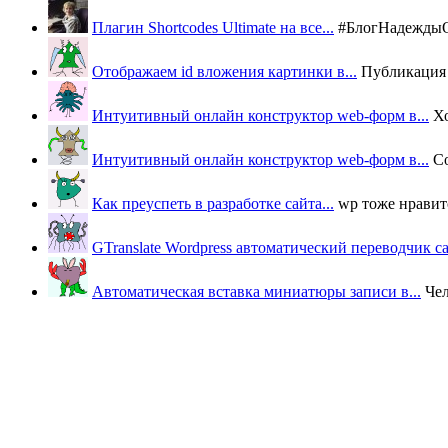
Плагин Shortcodes Ultimate на все...
#БлогНадеждыОВ
Отображаем id вложения картинки в...
Публикация п
Интуитивный онлайн конструктор web-форм в...
Х
Интуитивный онлайн конструктор web-форм в...
Со
Как преуспеть в разработке сайта...
wp тоже нравится
GTranslate Wordpress автоматический переводчик с
Автоматическая вставка миниатюры записи в...
Че