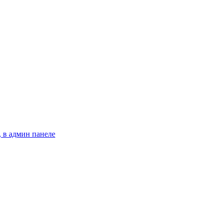
 в админ панеле