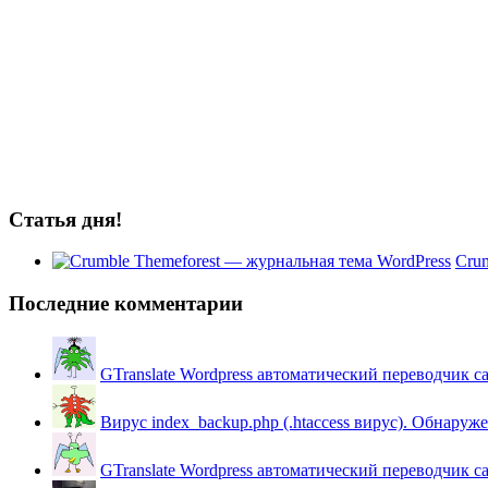
Статья дня!
Crum
Последние комментарии
GTranslate Wordpress автоматический переводчик с
Вирус index_backup.php (.htaccess вируc). Обнаружен
GTranslate Wordpress автоматический переводчик с