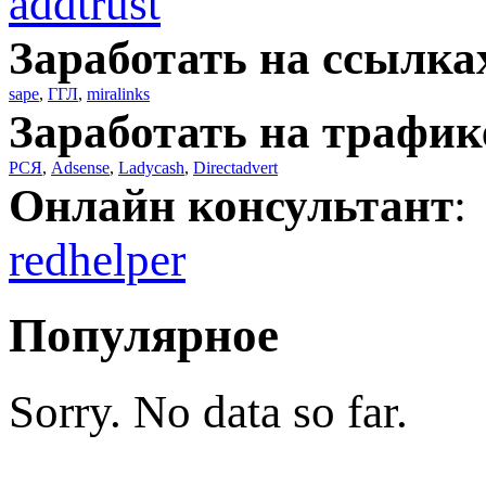
addtrust
Заработать на ссылка
sape
,
ГГЛ
,
miralinks
Заработать на трафик
РСЯ
,
Adsense
,
Ladycash
,
Directadvert
Онлайн консультант
:
redhelper
Популярное
Sorry. No data so far.