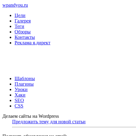
wpandyou.ru
Цели
Галерея
Теги
Обзоры
Контакты
Реклама я.директ
Шаблоны
Плагины
Уроки
Хаки
SEO
CSS
Делаем сайты на Wordpress
Предложить тему для новой статьи