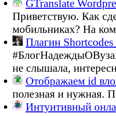
GTranslate Wordpr
Приветствую. Как сде
мобильниках? На комп
Плагин Shortcodes U
#БлогНадеждыОВузах
не слышала, интересно
Отображаем id вло
полезная и нужная. По
Интуитивный онлай