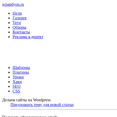
wpandyou.ru
Цели
Галерея
Теги
Обзоры
Контакты
Реклама я.директ
Шаблоны
Плагины
Уроки
Хаки
SEO
CSS
Делаем сайты на Wordpress
Предложить тему для новой статьи