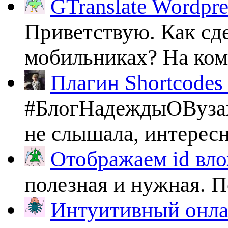
GTranslate Wordpr
Приветствую. Как сде
мобильниках? На комп
Плагин Shortcodes U
#БлогНадеждыОВузах
не слышала, интересно
Отображаем id вло
полезная и нужная. По
Интуитивный онлай