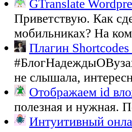
GTranslate Wordpr
Приветствую. Как сде
мобильниках? На комп
Плагин Shortcodes U
#БлогНадеждыОВузах
не слышала, интересно
Отображаем id вло
полезная и нужная. По
Интуитивный онлай