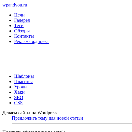
wpandyou.ru
Цели
Галерея
Теги
Обзоры
Контакты
Реклама я.директ
Шаблоны
Плагины
Уроки
Хаки
SEO
CSS
Делаем сайты на Wordpress
Предложить тему для новой статьи