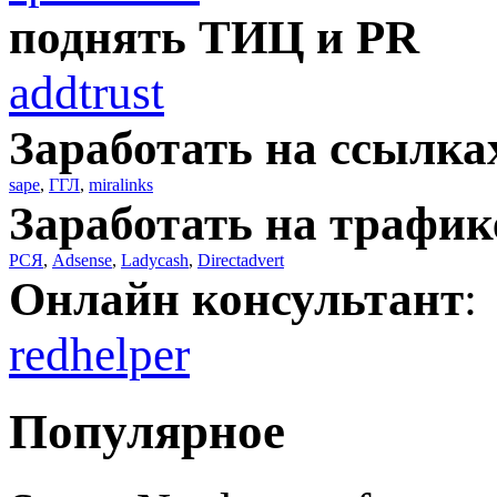
поднять ТИЦ и PR
addtrust
Заработать на ссылка
sape
,
ГГЛ
,
miralinks
Заработать на трафик
РСЯ
,
Adsense
,
Ladycash
,
Directadvert
Онлайн консультант
:
redhelper
Популярное