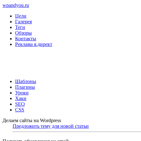
wpandyou.ru
Цели
Галерея
Теги
Обзоры
Контакты
Реклама я.директ
Шаблоны
Плагины
Уроки
Хаки
SEO
CSS
Делаем сайты на Wordpress
Предложить тему для новой статьи