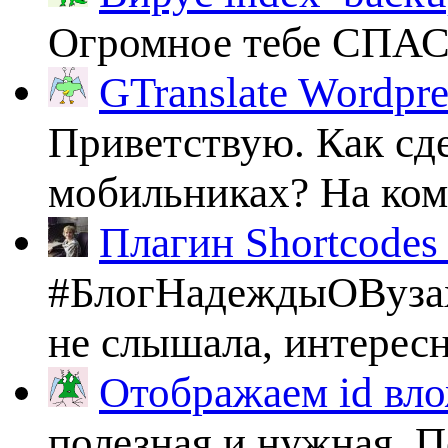
Огромное тебе СПА
GTranslate Wordpr
Приветствую. Как сде
мобильниках? На комп
Плагин Shortcodes U
#БлогНадеждыОВузах
не слышала, интересно
Отображаем id вло
полезная и нужная. По