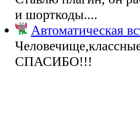
и шорткоды....
Автоматическая вс
Человечище,классны
СПАСИБО!!!