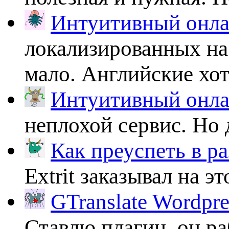
Интуитивный онлай
локализированных на
мало. Английские хоть
Интуитивный онлай
неплохой сервис. Но 
Как преуспеть в ра
Extrit заказывал на эт
GTranslate Wordpr
Ставлю плагин, он ра