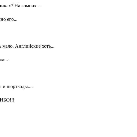
иках? На компах...
о его...
мало. Английские хоть...
м...
 и шорткоды....
ИБО!!!