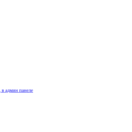
 в админ панеле