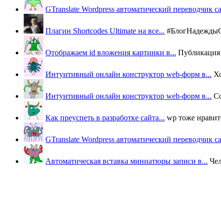
GTranslate Wordpress автоматический переводчик с
Плагин Shortcodes Ultimate на все...
#БлогНадеждыОВ
Отображаем id вложения картинки в...
Публикация п
Интуитивный онлайн конструктор web-форм в...
Х
Интуитивный онлайн конструктор web-форм в...
Со
Как преуспеть в разработке сайта...
wp тоже нравится
GTranslate Wordpress автоматический переводчик с
Автоматическая вставка миниатюры записи в...
Че