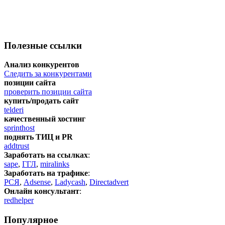
Полезные ссылки
Анализ конкурентов
Следить за конкурентами
позиции сайта
проверить позиции сайта
купить/продать сайт
telderi
качественный хостинг
sprinthost
поднять ТИЦ и PR
addtrust
Заработать на ссылках
:
sape
,
ГГЛ
,
miralinks
Заработать на трафике
:
РСЯ
,
Adsense
,
Ladycash
,
Directadvert
Онлайн консультант
:
redhelper
Популярное