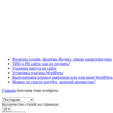
Фильтры Google, фильтры Яндекс: общая характеристика
ТИЦ и PR сайта: как их поднять?
Удаление вируса на сайте
Установка плагина WordPress
Выполненяем перевод шаблонов или плагинов WordPress,
Можно ли спасти ноутбук, залитый жидкостью?
Главная
блоговая тема wordpress
Колличество статей на странице: