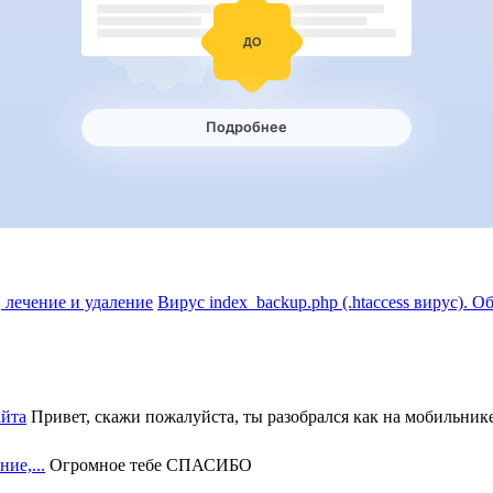
Вирус index_backup.php (.htaccess вируc). О
айта
Привет, скажи пожалуйста, ты разобрался как на мобильнике 
ие,...
Огромное тебе СПАСИБО