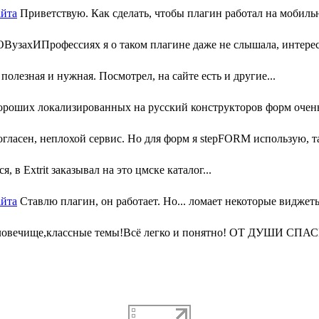
айта
Приветствую. Как сделать, чтобы плагин работал на мобильн
узахИПрофессиях я о таком плагине даже не слышала, интересн
олезная и нужная. Посмотрел, на сайте есть и другие...
ороших локализированных на русский конструкторов форм очень 
гласен, неплохой сервис. Но для форм я stepFORM использую, та
, в Extrit заказывал на это цмске каталог...
айта
Ставлю плагин, он работает. Но... ломает некоторые виджеты
ловечище,классные темы!Всё легко и понятно! ОТ ДУШИ СПАС