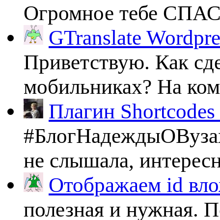
Огромное тебе СПА
GTranslate Wordpr
Приветствую. Как сде
мобильниках? На комп
Плагин Shortcodes U
#БлогНадеждыОВузах
не слышала, интересно
Отображаем id вло
полезная и нужная. По