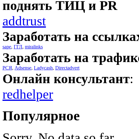
поднять ТИЦ и PR
addtrust
Заработать на ссылка
sape
,
ГГЛ
,
miralinks
Заработать на трафик
РСЯ
,
Adsense
,
Ladycash
,
Directadvert
Онлайн консультант
:
redhelper
Популярное
Sorry. No data so far.