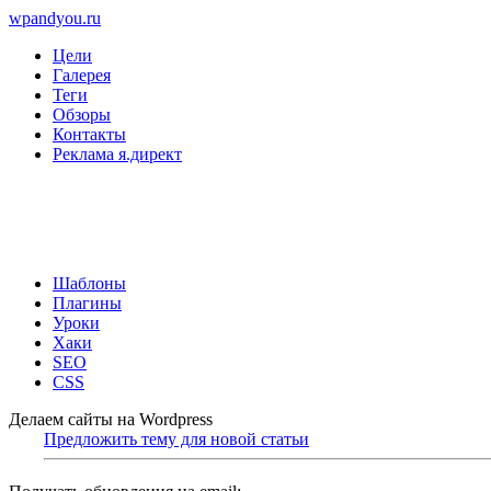
wpandyou.ru
Цели
Галерея
Теги
Обзоры
Контакты
Реклама я.директ
Шаблоны
Плагины
Уроки
Хаки
SEO
CSS
Делаем сайты на Wordpress
Предложить тему для новой статьи