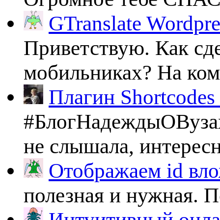
GTranslate Wordpr
Приветствую. Как сде
мобильниках? На комп
Плагин Shortcodes U
#БлогНадеждыОВузах
не слышала, интересно
Отображаем id вло
полезная и нужная. По
Интуитивный онлай