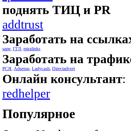
поднять ТИЦ и PR
addtrust
Заработать на ссылка
sape
,
ГГЛ
,
miralinks
Заработать на трафик
РСЯ
,
Adsense
,
Ladycash
,
Directadvert
Онлайн консультант
:
redhelper
Популярное