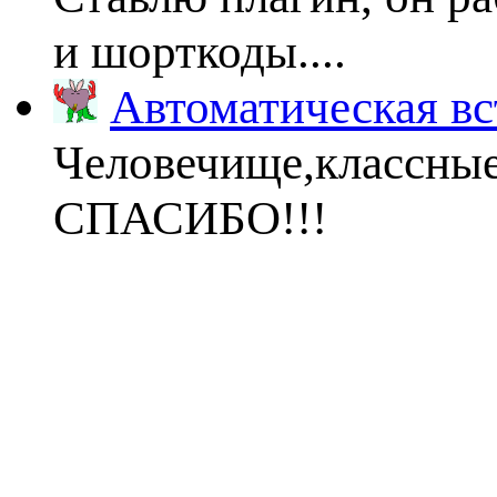
и шорткоды....
Автоматическая вс
Человечище,классны
СПАСИБО!!!