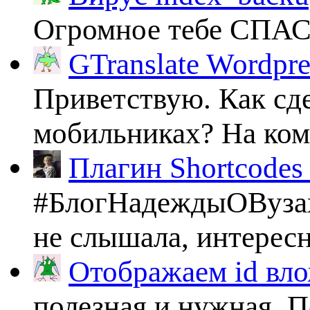
Огромное тебе СПА
GTranslate Wordpr
Приветствую. Как сде
мобильниках? На комп
Плагин Shortcodes U
#БлогНадеждыОВузах
не слышала, интересно
Отображаем id вло
полезная и нужная. По