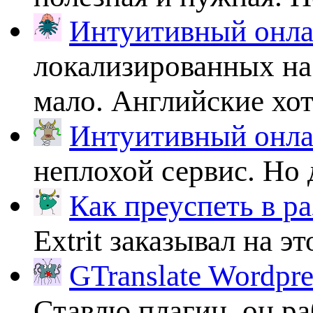
Интуитивный онлай
локализированных на
мало. Английские хоть
Интуитивный онлай
неплохой сервис. Но 
Как преуспеть в ра
Extrit заказывал на эт
GTranslate Wordpr
Ставлю плагин, он ра