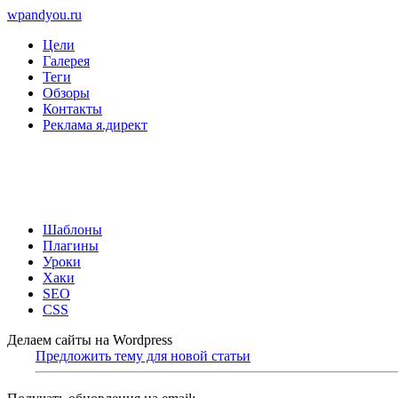
wpandyou.ru
Цели
Галерея
Теги
Обзоры
Контакты
Реклама я.директ
Шаблоны
Плагины
Уроки
Хаки
SEO
CSS
Делаем сайты на Wordpress
Предложить тему для новой статьи