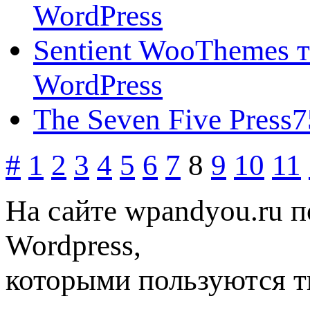
WordPress
Sentient WooThemes т
WordPress
The Seven Five Press
#
1
2
3
4
5
6
7
8
9
10
11
На сайте wpandyou.ru п
Wordpress,
которыми пользуются т